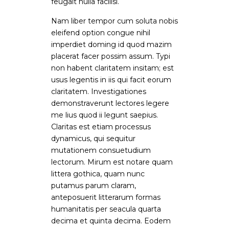
feugait nulla facilisi.
Nam liber tempor cum soluta nobis
eleifend option congue nihil
imperdiet doming id quod mazim
placerat facer possim assum. Typi
non habent claritatem insitam; est
usus legentis in iis qui facit eorum
claritatem. Investigationes
demonstraverunt lectores legere
me lius quod ii legunt saepius.
Claritas est etiam processus
dynamicus, qui sequitur
mutationem consuetudium
lectorum. Mirum est notare quam
littera gothica, quam nunc
putamus parum claram,
anteposuerit litterarum formas
humanitatis per seacula quarta
decima et quinta decima. Eodem